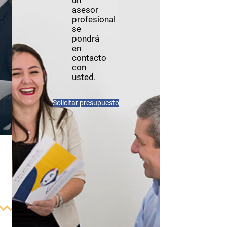
un
asesor
profesional
se
pondrá
en
contacto
con
usted.
Solicitar presupuesto