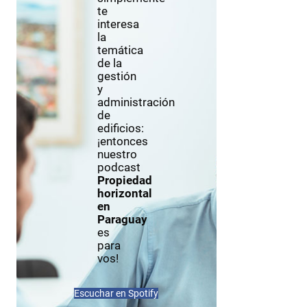
te
interesa
la
temática
de la
gestión
y
administración
de
edificios:
¡entonces
nuestro
podcast
Propiedad
horizontal
en
Paraguay
es
para
vos!
Escuchar en Spotify