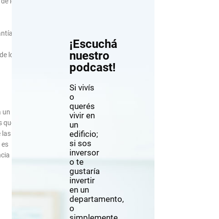
 de los
antías.
¡Escuchá
nuestro
de los
podcast!
Si vivís
o
querés
a un
vivir en
es que
un
edificio;
 las
si sos
 es
inversor
ncia
o te
gustaría
invertir
en un
departamento,
o
simplemente