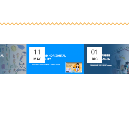
11
01
MAY
DIC
RIFA A
NCIA
Propiedad
BENEFICIO
Y
Horizontal en
IZAJE
Paraguay:
El sábado 27 de novie
Reglamento de
visitamos el...
ión del
Copropiedad y
u...