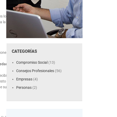
s lo
a la
CATEGORÍAS
iones
Compromiso Social
(13)
iedad
.
Consejos Profesionales
(56)
cibir
Empresas
(4)
esto
ne su
Personas
(2)