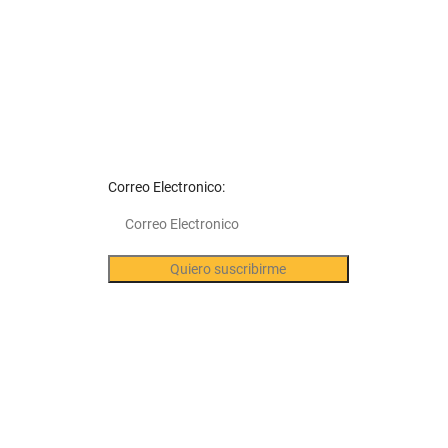
les al
Correo Electronico:
l para su