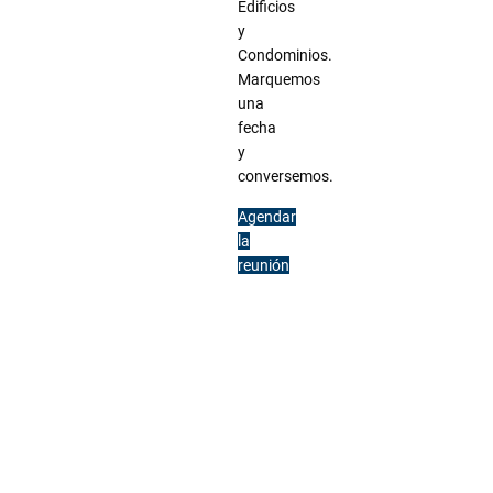
Edificios
y
Condominios.
Marquemos
una
fecha
y
conversemos.
Agendar
la
reunión