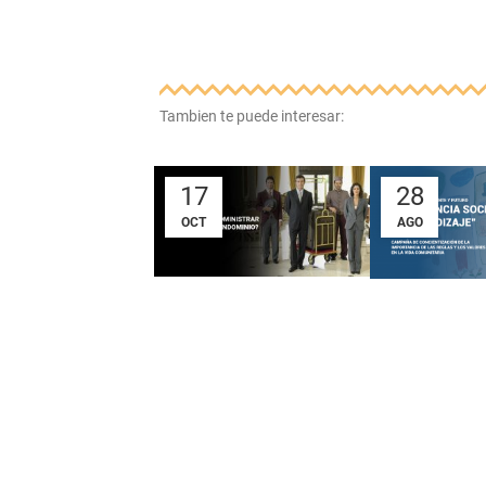
Tambien te puede interesar:
17
28
OCT
AGO
¿Quién puede
EXPERIE
administrar un
SOCIAL 
edificio o
APREND
condominio?
La primera edic
Concurso de dib
Comparte este artículo con