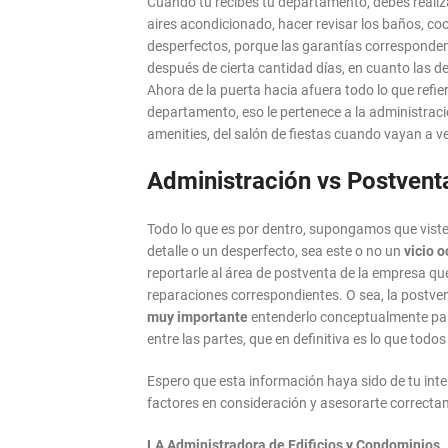
Cuando tú recibes tu departamento, debes reali
aires acondicionado, hacer revisar los baños, co
desperfectos, porque las garantías corresponde
después de cierta cantidad días, en cuanto las de
Ahora de la puerta hacia afuera todo lo que refie
departamento, eso le pertenece a la administració
amenities, del salón de fiestas cuando vayan a ve
Administración vs Postvent
Todo lo que es por dentro, supongamos que viste
detalle o un desperfecto, sea este o no un
vicio o
reportarle al área de postventa de la empresa qu
reparaciones correspondientes. O sea, la postvent
muy importante
entenderlo conceptualmente para
entre las partes, que en definitiva es lo que tod
Espero que esta información haya sido de tu inter
factores en consideración y asesorarte correcta
LA Administradora de Edificios y Condominios