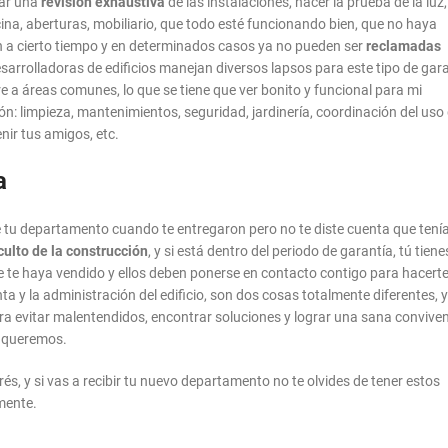
zar una
revisión exhaustiva
de las instalaciones, hacer la prueba de la luz,
cina, aberturas, mobiliario, que todo esté funcionando bien, que no haya
n a cierto tiempo y en determinados casos ya no pueden ser
reclamadas
sarrolladoras de edificios manejan diversos lapsos para este tipo de gar
re a áreas comunes, lo que se tiene que ver bonito y funcional para mi
n: limpieza, mantenimientos, seguridad, jardinería, coordinación del uso 
nir tus amigos, etc.
a
 tu departamento cuando te entregaron pero no te diste cuenta que tení
culto de la construcción
, y si está dentro del periodo de garantía, tú tien
e te haya vendido y ellos deben ponerse en contacto contigo para hacerte
a y la administración del edificio, son dos cosas totalmente diferentes, y
 evitar malentendidos, encontrar soluciones y lograr una sana convive
os queremos.
és, y si vas a recibir tu nuevo departamento no te olvides de tener estos
mente.